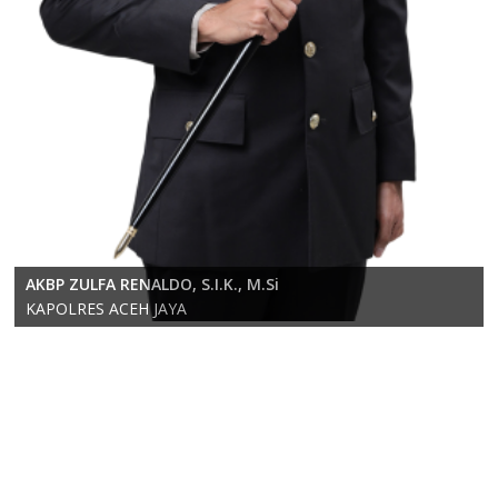
KOMPOL RICKY ANDRIKA, S.E., S.H., M.H.
AKBP ZULFA RENALDO, S.I.K., M.Si
Wakapolres Aceh Jaya
KAPOLRES ACEH JAYA