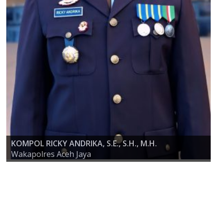
KOMPOL RICKY ANDRIKA, S.E., S.H., M.H.
AKBP ZULFA RENALDO, S.I.K., M.Si
Wakapolres Aceh Jaya
KAPOLRES ACEH JAYA