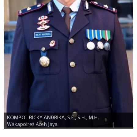
KOMPOL RICKY ANDRIKA, S.E., S.H., M.H.
AKBP ZULFA RENALDO, S.I.K., M.Si
Wakapolres Aceh Jaya
KAPOLRES ACEH JAYA