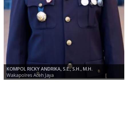
KOMPOL RICKY ANDRIKA, S.E., S.H., M.H.
AKBP ZULFA RENALDO, S.I.K., M.Si
Wakapolres Aceh Jaya
KAPOLRES ACEH JAYA