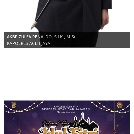
KOMPOL RICKY ANDRIKA, S.E., S.H., M.H.
AKBP ZULFA RENALDO, S.I.K., M.Si
Wakapolres Aceh Jaya
KAPOLRES ACEH JAYA