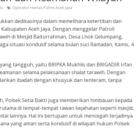
ts
Operator Humas Polres Aceh Jaya
jukkan dedikasinya dalam memelihara ketertiban dan
, Kabupaten Aceh Jaya. Dengan menggelar Patroli
wih di Mesjid Baiturrahman, Desa Lhok Gelumpang,
ga situasi kondusif selama bulan suci Ramadan, Kamis, 4
 yang tangguh, yaitu BRIPKA Mukhlis dan BRIGADIR Irfan
 keamanan selama pelaksanaan shalat tarawih. Dengan
lankan ibadah dengan khusyuk dan tenteram, tanpa
h, Polsek Setia Bakti juga memberikan himbauan kepada
rutama di tempat-tempat rawan kejahatan seperti masjid,
tal lainnya. Hal ini bertujuan untuk mencegah terjadinya
na yang aman serta kondusif di wilayah hukum Polsek