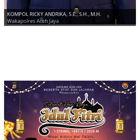
KOMPOL RICKY ANDRIKA, S.E., S.H., M.H.
AKBP ZULFA RENALDO, S.I.K., M.Si
Wakapolres Aceh Jaya
KAPOLRES ACEH JAYA