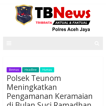
Binmas
Headline
Humas
Polsek Teunom
Meningkatkan
Pengamanan Keramaian
di Bulan Suci Ramadhan