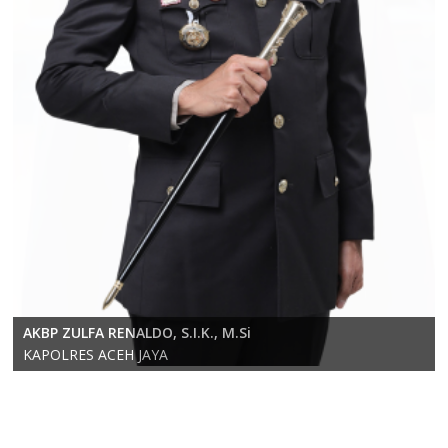
KOMPOL RICKY ANDRIKA, S.E., S.H., M.H.
AKBP ZULFA RENALDO, S.I.K., M.Si
Wakapolres Aceh Jaya
KAPOLRES ACEH JAYA