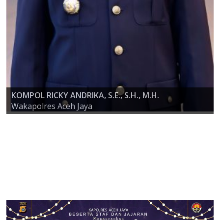
KOMPOL RICKY ANDRIKA, S.E., S.H., M.H.
AKBP ZULFA RENALDO, S.I.K., M.Si
Wakapolres Aceh Jaya
KAPOLRES ACEH JAYA