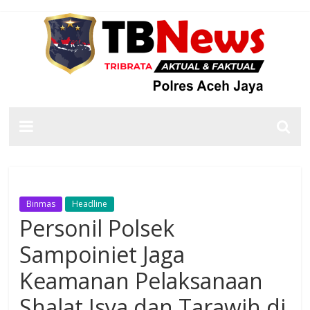
Binmas
Headline
Personil Polsek
Sampoiniet Jaga
Keamanan Pelaksanaan
Shalat Isya dan Tarawih di