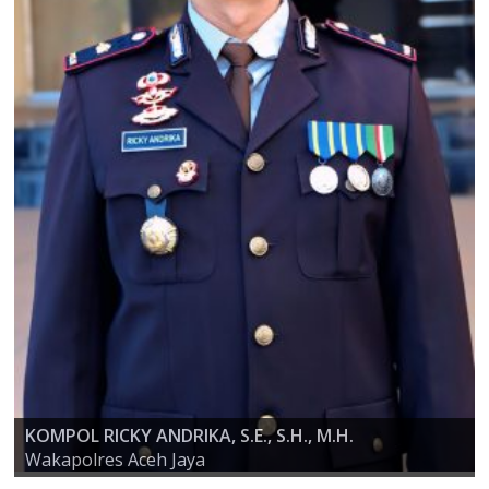
KOMPOL RICKY ANDRIKA, S.E., S.H., M.H.
AKBP ZULFA RENALDO, S.I.K., M.Si
Wakapolres Aceh Jaya
KAPOLRES ACEH JAYA