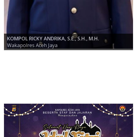
KOMPOL RICKY ANDRIKA, S.E., S.H., M.H.
AKBP ZULFA RENALDO, S.I.K., M.Si
Wakapolres Aceh Jaya
KAPOLRES ACEH JAYA