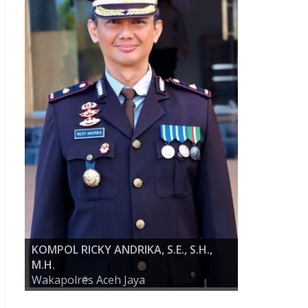
KOMPOL RICKY ANDRIKA, S.E., S.H.,
M.H.
AKBP ZULFA RENALDO, S.I.K., M.Si
Wakapolres Aceh Jaya
KAPOLRES ACEH JAYA