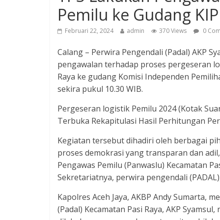
Pemilu ke Gudang KIP
Februari 22, 2024
admin
370 Views
0 Com
Calang – Perwira Pengendali (Padal) AKP 
pengawalan terhadap proses pergeseran log
Raya ke gudang Komisi Independen Pemiliha
sekira pukul 10.30 WIB.
Pergeseran logistik Pemilu 2024 (Kotak Suar
Terbuka Rekapitulasi Hasil Perhitungan Per
Kegiatan tersebut dihadiri oleh berbagai 
proses demokrasi yang transparan dan adil,
Pengawas Pemilu (Panwaslu) Kecamatan Pas
Sekretariatnya, perwira pengendali (PADAL
Kapolres Aceh Jaya, AKBP Andy Sumarta, m
(Padal) Kecamatan Pasi Raya, AKP Syamsul,