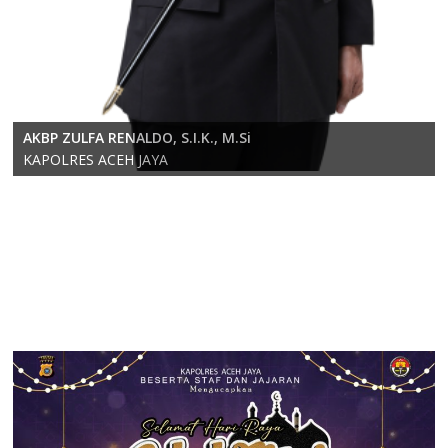
KOMPOL RICKY ANDRIKA, S.E., S.H., M.H.
AKBP ZULFA RENALDO, S.I.K., M.Si
Wakapolres Aceh Jaya
KAPOLRES ACEH JAYA