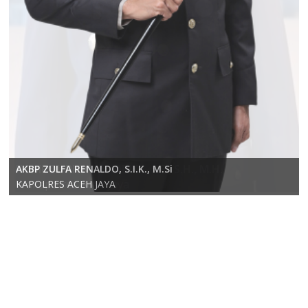
KOMPOL RICKY ANDRIKA, S.E., S.H., M.H.
AKBP ZULFA RENALDO, S.I.K., M.Si
Wakapolres Aceh Jaya
KAPOLRES ACEH JAYA