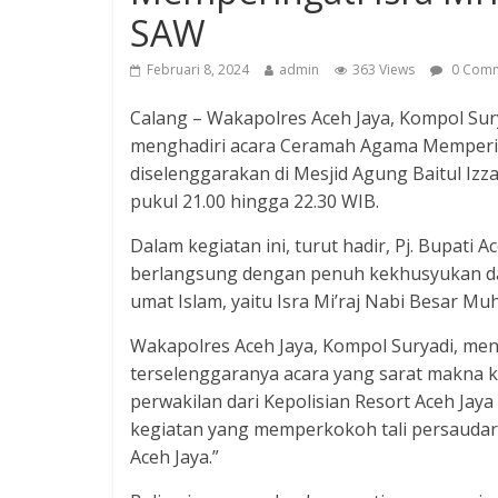
SAW
Februari 8, 2024
admin
363 Views
0 Comm
Calang – Wakapolres Aceh Jaya, Kompol Sur
menghadiri acara Ceramah Agama Mempering
diselenggarakan di Mesjid Agung Baitul Izza
pukul 21.00 hingga 22.30 WIB.
Dalam kegiatan ini, turut hadir, Pj. Bupati 
berlangsung dengan penuh kekhusyukan da
umat Islam, yaitu Isra Mi’raj Nabi Besar 
Wakapolres Aceh Jaya, Kompol Suryadi, m
terselenggaranya acara yang sarat makna k
perwakilan dari Kepolisian Resort Aceh Ja
kegiatan yang memperkokoh tali persauda
Aceh Jaya.”