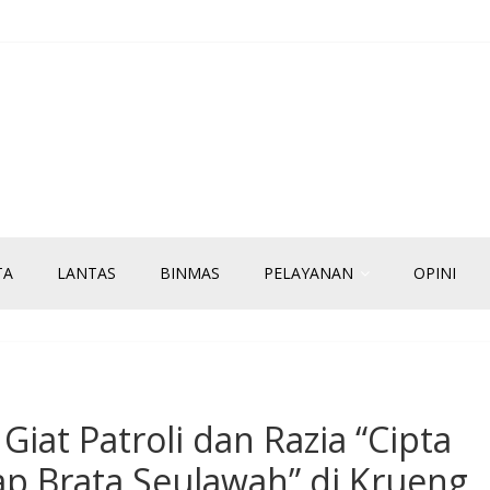
TA
LANTAS
BINMAS
PELAYANAN
OPINI
Giat Patroli dan Razia “Cipta
ap Brata Seulawah” di Krueng