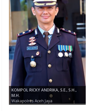
KOMPOL RICKY ANDRIKA, S.E., S.H.,
M.H.
AKBP ZULFA RENALDO, S.I.K., M.Si
Wakapolres Aceh Jaya
KAPOLRES ACEH JAYA