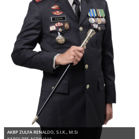
KOMPOL RICKY ANDRIKA, S.E., S.H., M.H.
AKBP ZULFA RENALDO, S.I.K., M.Si
KAPOLRES ACEH JAYA