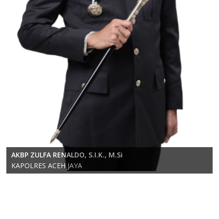
KOMPOL RICKY ANDRIKA, S.E., S.H., M.H.
AKBP ZULFA RENALDO, S.I.K., M.Si
Wakapolres Aceh Jaya
KAPOLRES ACEH JAYA