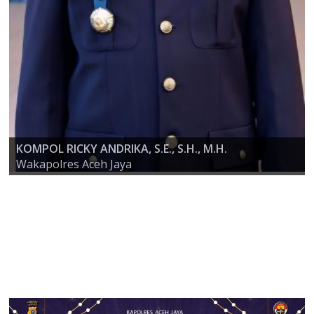
KOMPOL RICKY ANDRIKA, S.E., S.H., M.H.
AKBP ZULFA RENALDO, S.I.K., M.Si
Wakapolres Aceh Jaya
KAPOLRES ACEH JAYA