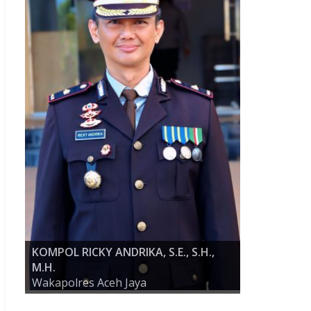
KOMPOL RICKY ANDRIKA, S.E., S.H.,
M.H.
AKBP ZULFA RENALDO, S.I.K., M.Si
Wakapolres Aceh Jaya
KAPOLRES ACEH JAYA