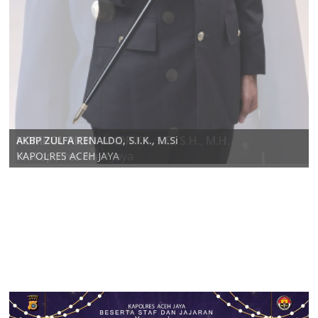
KOMPOL RICKY ANDRIKA, S.E., S.H., M.H.
AKBP ZULFA RENALDO, S.I.K., M.Si
Wakapolres Aceh Jaya
KAPOLRES ACEH JAYA