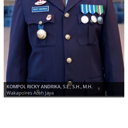
KOMPOL RICKY ANDRIKA, S.E., S.H., M.H.
AKBP ZULFA RENALDO, S.I.K., M.Si
Wakapolres Aceh Jaya
KAPOLRES ACEH JAYA