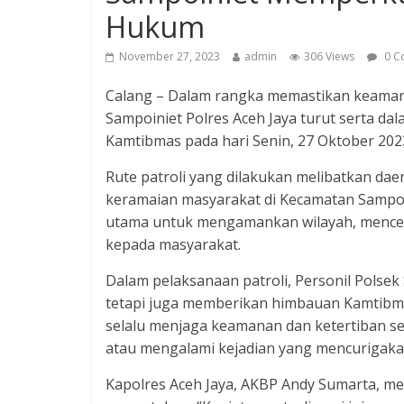
Hukum
November 27, 2023
admin
306 Views
0 C
Calang – Dalam rangka memastikan keamana
Sampoiniet Polres Aceh Jaya turut serta d
Kamtibmas pada hari Senin, 27 Oktober 2023
Rute patroli yang dilakukan melibatkan da
keramaian masyarakat di Kecamatan Sampoin
utama untuk mengamankan wilayah, menceg
kepada masyarakat.
Dalam pelaksanaan patroli, Personil Polse
tetapi juga memberikan himbauan Kamtibma
selalu menjaga keamanan dan ketertiban s
atau mengalami kejadian yang mencurigakan 
Kapolres Aceh Jaya, AKBP Andy Sumarta, me