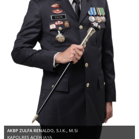
KOMPOL RICKY ANDRIKA, S.E., S.H., M.H.
AKBP ZULFA RENALDO, S.I.K., M.Si
Wakapolres Aceh Jaya
KAPOLRES ACEH JAYA