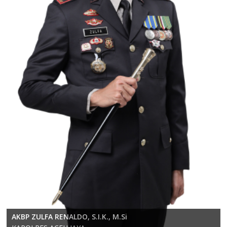
KOMPOL RICKY ANDRIKA, S.E., S.H., M.H.
AKBP ZULFA RENALDO, S.I.K., M.Si