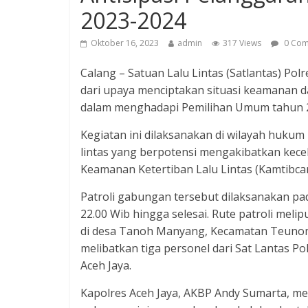
2023-2024
Oktober 16, 2023
admin
317 Views
0 Com
Calang – Satuan Lalu Lintas (Satlantas) Po
dari upaya menciptakan situasi keamanan d
dalam menghadapi Pemilihan Umum tahun 
Kegiatan ini dilaksanakan di wilayah hukum
lintas yang berpotensi mengakibatkan kecel
Keamanan Ketertiban Lalu Lintas (Kamtibcarl
Patroli gabungan tersebut dilaksanakan pa
22.00 Wib hingga selesai. Rute patroli melip
di desa Tanoh Manyang, Kecamatan Teunom, 
melibatkan tiga personel dari Sat Lantas P
Aceh Jaya.
Kapolres Aceh Jaya, AKBP Andy Sumarta, mel