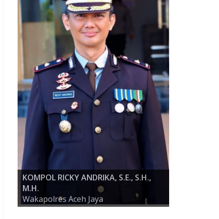
KOMPOL RICKY ANDRIKA, S.E., S.H.,
M.H.
AKBP ZULFA RENALDO, S.I.K., M.Si
Wakapolres Aceh Jaya
KAPOLRES ACEH JAYA