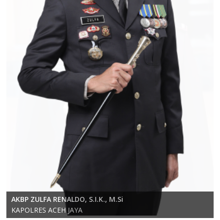
KOMPOL RICKY ANDRIKA, S.E., S.H., M.H.
AKBP ZULFA RENALDO, S.I.K., M.Si
Wakapolres Aceh Jaya
KAPOLRES ACEH JAYA