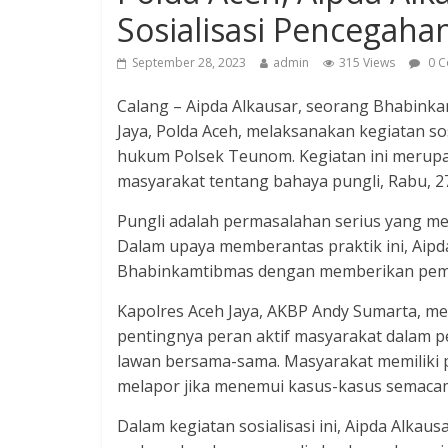
Sosialisasi Pencegaha
September 28, 2023
admin
315 Views
0 C
Calang – Aipda Alkausar, seorang Bhabinka
Jaya, Polda Aceh, melaksanakan kegiatan sos
hukum Polsek Teunom. Kegiatan ini merup
masyarakat tentang bahaya pungli, Rabu, 
Pungli adalah permasalahan serius yang mer
Dalam upaya memberantas praktik ini, Aipd
Bhabinkamtibmas dengan memberikan pema
Kapolres Aceh Jaya, AKBP Andy Sumarta, m
pentingnya peran aktif masyarakat dalam p
lawan bersama-sama. Masyarakat memiliki p
melapor jika menemui kasus-kasus semacam 
Dalam kegiatan sosialisasi ini, Aipda Alkau