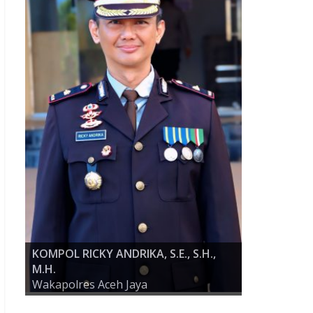
KOMPOL RICKY ANDRIKA, S.E., S.H.,
M.H.
AKBP ZULFA RENALDO, S.I.K., M.Si
Wakapolres Aceh Jaya
KAPOLRES ACEH JAYA