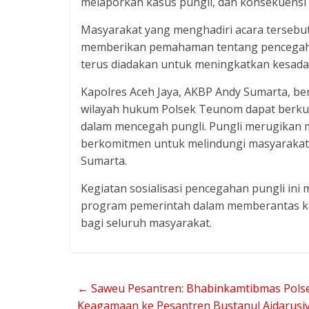
melaporkan kasus pungli, dan konsekuensi 
Masyarakat yang menghadiri acara tersebu
memberikan pemahaman tentang pencegahan
terus diadakan untuk meningkatkan kesada
Kapolres Aceh Jaya, AKBP Andy Sumarta, berh
wilayah hukum Polsek Teunom dapat berkura
dalam mencegah pungli. Pungli merugikan m
berkomitmen untuk melindungi masyarakat 
Sumarta.
Kegiatan sosialisasi pencegahan pungli in
program pemerintah dalam memberantas kor
bagi seluruh masyarakat.
←
Saweu Pesantren: Bhabinkamtibmas Polsek
Keagamaan ke Pesantren Bustanul Aidarusi