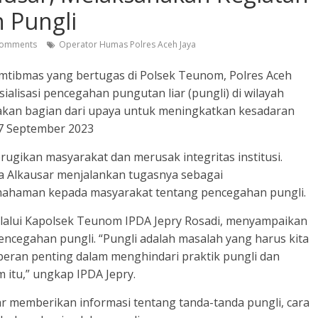
n Pungli
omments
Operator Humas Polres Aceh Jaya
mtibmas yang bertugas di Polsek Teunom, Polres Aceh
ialisasi pencegahan pungutan liar (pungli) di wilayah
akan bagian dari upaya untuk meningkatkan kesadaran
27 September 2023
ugikan masyarakat dan merusak integritas institusi.
a Alkausar menjalankan tugasnya sebagai
haman kepada masyarakat tentang pencegahan pungli.
elalui Kapolsek Teunom IPDA Jepry Rosadi, menyampaikan
encegahan pungli. “Pungli adalah masalah yang harus kita
eran penting dalam menghindari praktik pungli dan
itu,” ungkap IPDA Jepry.
sar memberikan informasi tentang tanda-tanda pungli, cara