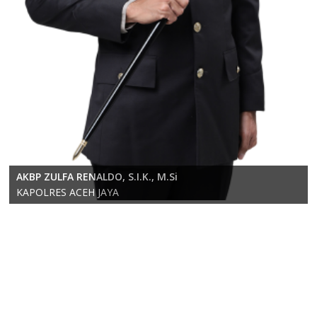
KOMPOL RICKY ANDRIKA, S.E., S.H., M.H.
AKBP ZULFA RENALDO, S.I.K., M.Si
Wakapolres Aceh Jaya
KAPOLRES ACEH JAYA