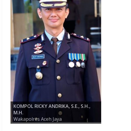
KOMPOL RICKY ANDRIKA, S.E., S.H.,
M.H.
AKBP ZULFA RENALDO, S.I.K., M.Si
Wakapolres Aceh Jaya
KAPOLRES ACEH JAYA