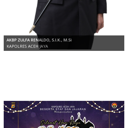
KOMPOL RICKY ANDRIKA, S.E., S.H., M.H.
AKBP ZULFA RENALDO, S.I.K., M.Si
Wakapolres Aceh Jaya
KAPOLRES ACEH JAYA