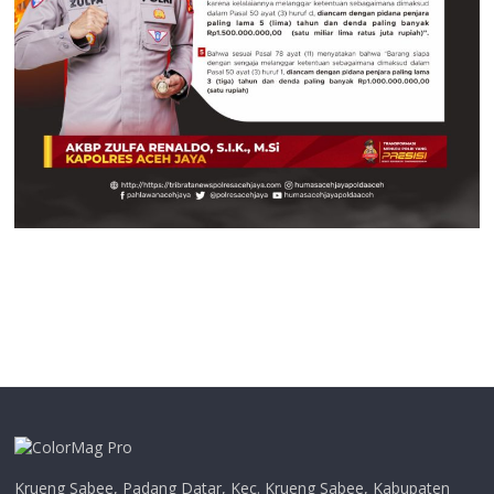
Krueng Sabee, Padang Datar, Kec. Krueng Sabee, Kabupaten