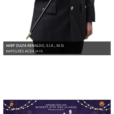
KOMPOL RICKY ANDRIKA, S.E., S.H., M.H.
AKBP ZULFA RENALDO, S.I.K., M.Si
Wakapolres Aceh Jaya
KAPOLRES ACEH JAYA